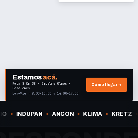
Estamos
acá.
Ruta 8 Km 38 · Empalme Olmos ·
Cómo llegar
Canelones
Lun–Vie · 8:00–13:00 y 14:00–17:30
O
INDUPAN
ANCON
KLIMA
KRETZ