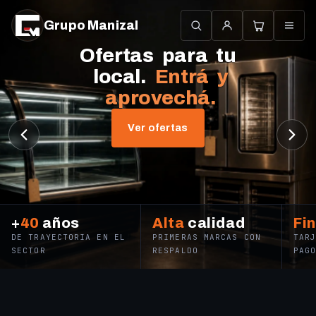
Ir
directamente
Grupo Manizal
al contenido
Carrito
Ofertas
para
tu
local.
Entrá
y
BUSCAR
MI CUENTA
aprovechá.
Ver ofertas
Calor
+
40
años
Alta
calidad
Fi
Cocinas
Anafe
Fermentadora
DE TRAYECTORIA EN EL
PRIMERAS MARCAS CON
TAR
Hornos
Planchas
Fritadores
SECTOR
RESPALDO
PAG
Frío