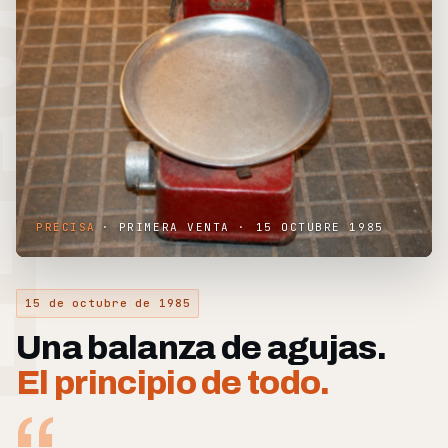
PRECISA
KRETZ
· LA MISMA ATENCIÓN, HOY CON TICKET
· PRIMERA VENTA · 15 OCTUBRE 1985
15 de octubre de 1985
Una balanza de agujas.
El principio de todo.