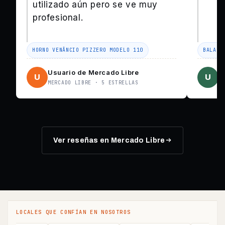
utilizado aún pero se ve muy
profesional.
HORNO VENÂNCIO PIZZERO MODELO 110
BALANZ
Usuario de Mercado Libre
U
U
U
MERCADO LIBRE · 5 ESTRELLAS
M
Ver reseñas en Mercado Libre
LOCALES QUE CONFÍAN EN NOSOTROS