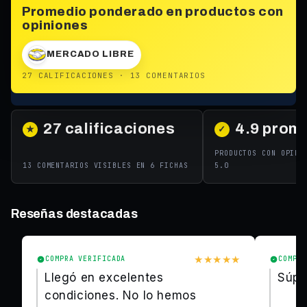
Promedio ponderado en productos con
opiniones
MERCADO LIBRE
27 CALIFICACIONES · 13 COMENTARIOS
27 calificaciones
4.9 prom
★
✓
PRODUCTOS CON OPINI
13 COMENTARIOS VISIBLES EN 6 FICHAS
5.0
Reseñas destacadas
★★★★★
COMPRA VERIFICADA
COMPRA
Llegó en excelentes
Súpe
condiciones. No lo hemos